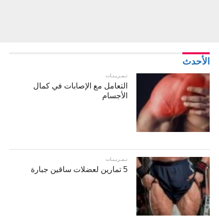
الأحدث
تـمـريـنـات
التعامل مع الإصابات في كمال
الأجسام
تـمـريـنـات
5 تمارين لعضلات ساقين جبارة