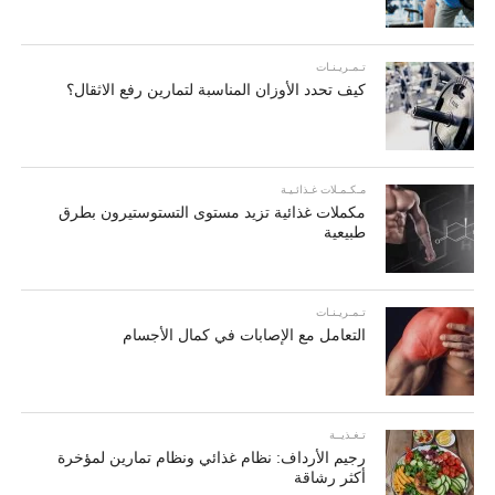
تـمـريـنـات
كيف تحدد الأوزان المناسبة لتمارين رفع الاثقال؟
مـكـمـلات غـذائـيـة
مكملات غذائية تزيد مستوى التستوستيرون بطرق
طبيعية
تـمـريـنـات
التعامل مع الإصابات في كمال الأجسام
تـغـذيــة
رجيم الأرداف: نظام غذائي ونظام تمارين لمؤخرة
أكثر رشاقة