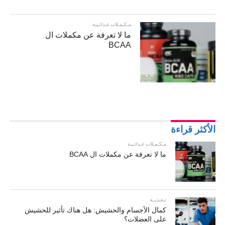
مـكـمـلات غـذائـيـة
ما لا تعرفة عن مكملات ال
BCAA
الأكثر قراءة
مـكـمـلات غـذائـيـة
ما لا تعرفة عن مكملات ال BCAA
تـغـذيــة
كمال الأجسام والحشيش: هل هناك تأثير للحشيش
على العضلات؟