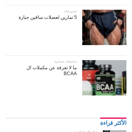
تـمـريـنـات
5 تمارين لعضلات ساقين جبارة
مـكـمـلات غـذائـيـة
ما لا تعرفة عن مكملات ال
BCAA
الأكثر قراءة
مـكـمـلات غـذائـيـة