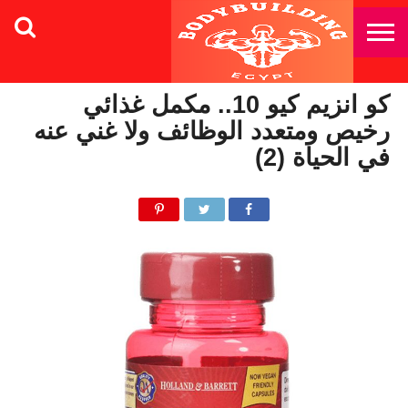
كو انزيم كيو 10.. مكمل غذائي
رخيص ومتعدد الوظائف ولا غني عنه
في الحياة (2)