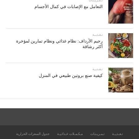
تـمـريـنـات
التعامل مع الإصابات في كمال الأجسام
تـغـذيــة
رجيم الأرداف: نظام غذائي ونظام تمارين لمؤخرة
أكثر رشاقة
تـغـذيــة
كيفية صنع بروتين طبيعي في المنزل
تـغـذيــة
تـمـريـنـات
مـكـمـلات غـذائـيـة
جدول السعرات الحرارية