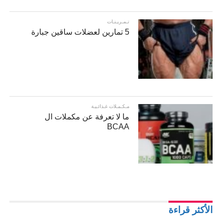
تـمـريـنـات
5 تمارين لعضلات ساقين جبارة
مـكـمـلات غـذائـيـة
ما لا تعرفة عن مكملات ال
BCAA
الأكثر قراءة