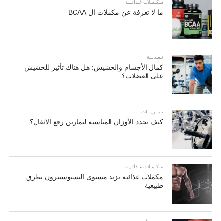
مـكـمـلات غـذائـيـة
ما لا تعرفة عن مكملات ال BCAA
تـغـذيــة
كمال الأجسام والحشيش: هل هناك تأثير للحشيش
على العضلات؟
تـمـريـنـات
كيف تحدد الأوزان المناسبة لتمارين رفع الاثقال؟
مـكـمـلات غـذائـيـة
مكملات غذائية تزيد مستوى التستوستيرون بطرق
طبيعية