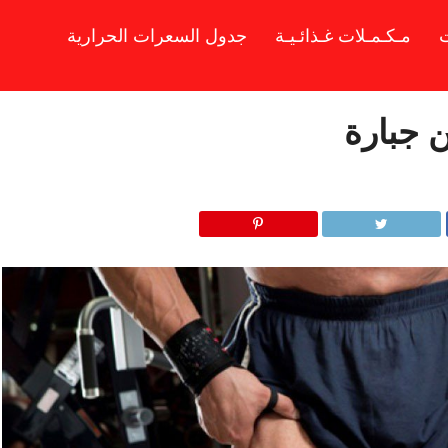
ت
مـكـمـلات غـذائـيـة
جدول السعرات الحرارية