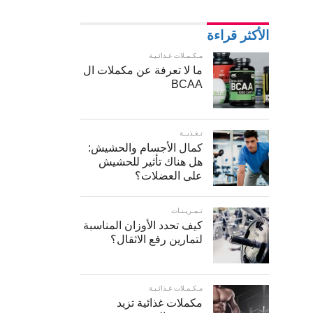
الأكثر قراءة
مـكـمـلات غـذائـيـة
ما لا تعرفة عن مكملات ال
BCAA
تـغـذيــة
كمال الأجسام والحشيش:
هل هناك تأثير للحشيش
على العضلات؟
تـمـريـنـات
كيف تحدد الأوزان المناسبة
لتمارين رفع الاثقال؟
مـكـمـلات غـذائـيـة
مكملات غذائية تزيد