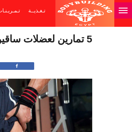
تـغـذيــة
تـمـريـنـا
5 تمارين لعضلات ساقين جبارة