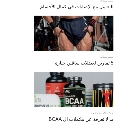
تـمـريـنـات
التعامل مع الإصابات في كمال الأجسام
تـمـريـنـات
5 تمارين لعضلات ساقين جبارة
مـكـمـلات غـذائـيـة
ما لا تعرفة عن مكملات ال BCAA