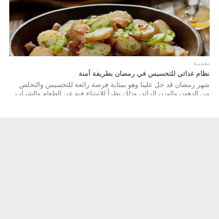
تـغـذيــة
نظام غذائي للتخسيس في رمضان بطريقة آمنة
شهر رمضان قد حل علينا وهو بمثابة فرصة رائعة للتخسيس والتخلص
من الدهون والوزن الزائد، وذلك نظراً للامتناع فيه عن الطعام والشراب...