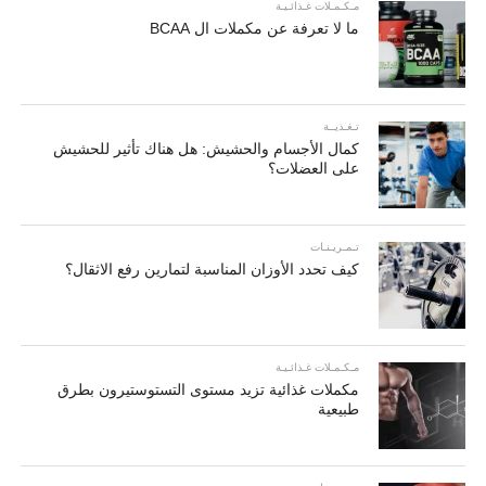
مـكـمـلات غـذائـيـة
ما لا تعرفة عن مكملات ال BCAA
تـغـذيــة
كمال الأجسام والحشيش: هل هناك تأثير للحشيش
على العضلات؟
تـمـريـنـات
كيف تحدد الأوزان المناسبة لتمارين رفع الاثقال؟
مـكـمـلات غـذائـيـة
مكملات غذائية تزيد مستوى التستوستيرون بطرق
طبيعية