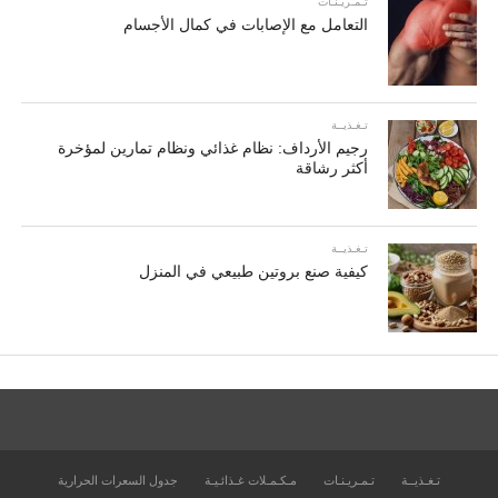
تـمـريـنـات
التعامل مع الإصابات في كمال الأجسام
تـغـذيــة
رجيم الأرداف: نظام غذائي ونظام تمارين لمؤخرة
أكثر رشاقة
تـغـذيــة
كيفية صنع بروتين طبيعي في المنزل
تـغـذيــة
تـمـريـنـات
مـكـمـلات غـذائـيـة
جدول السعرات الحرارية