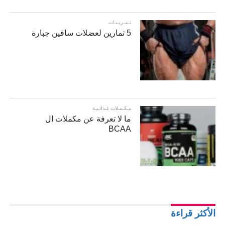
تـمـريـنـات
5 تمارين لعضلات ساقين جبارة
مـكـمـلات غـذائـيـة
ما لا تعرفة عن مكملات ال
BCAA
الأكثر قراءة