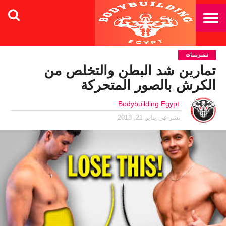
تـمـريـنـات
تمارين شد البطن والتخلص من
الكرش بالصور المتحركة
Bodybuilding Egypt
نشر فى
يناير 21, 2018