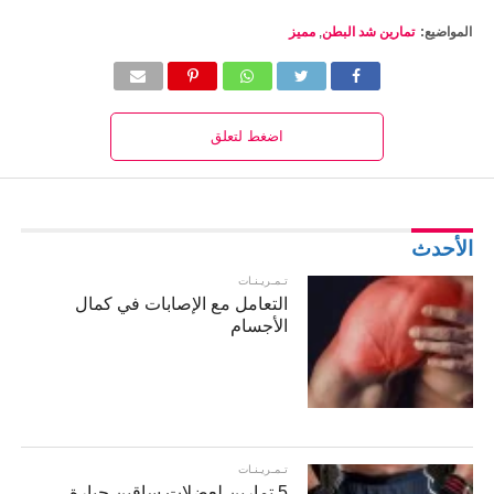
المواضيع:
تمارين شد البطن
,
مميز
اضغط لتعلق
الأحدث
تـمـريـنـات
التعامل مع الإصابات في كمال
الأجسام
تـمـريـنـات
5 تمارين لعضلات ساقين جبارة