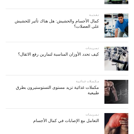
تـغـذيــة
كمال الأجسام والحشيش: هل هناك تأثير للحشيش
على العضلات؟
تـمـريـنـات
كيف تحدد الأوزان المناسبة لتمارين رفع الاثقال؟
مـكـمـلات غـذائـيـة
مكملات غذائية تزيد مستوى التستوستيرون بطرق
طبيعية
تـمـريـنـات
التعامل مع الإصابات في كمال الأجسام