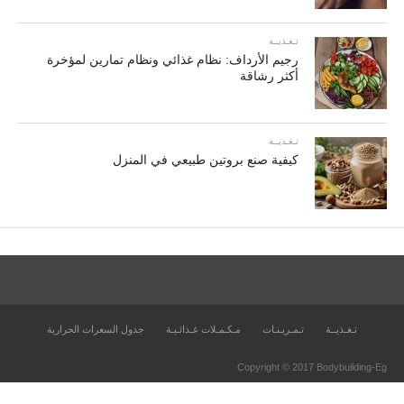
تـغـذيــة
رجيم الأرداف: نظام غذائي ونظام تمارين لمؤخرة
أكثر رشاقة
تـغـذيــة
كيفية صنع بروتين طبيعي في المنزل
تـغـذيــة
تـمـريـنـات
مـكـمـلات غـذائـيـة
جدول السعرات الحرارية
Copyright © 2017 Bodybuilding-Eg