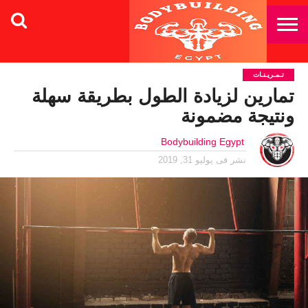
تـمـريـنـات
تمارين لزيادة الطول بطريقة سهلة
ونتيجة مضمونة
Bodybuilding Egypt
نشر فى
يوليو 31, 2019