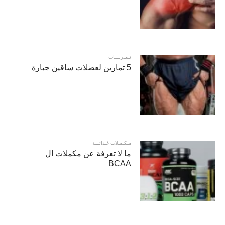
تـمـريـنـات
5 تمارين لعضلات ساقين جبارة
مـكـمـلات غـذائـيـة
ما لا تعرفة عن مكملات ال
BCAA