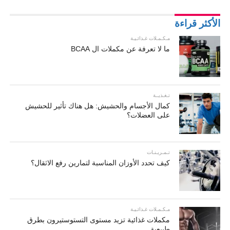
الأكثر قراءة
مـكـمـلات غـذائـيـة
ما لا تعرفة عن مكملات ال BCAA
تـغـذيــة
كمال الأجسام والحشيش: هل هناك تأثير للحشيش
على العضلات؟
تـمـريـنـات
كيف تحدد الأوزان المناسبة لتمارين رفع الاثقال؟
مـكـمـلات غـذائـيـة
مكملات غذائية تزيد مستوى التستوستيرون بطرق
طبيعية