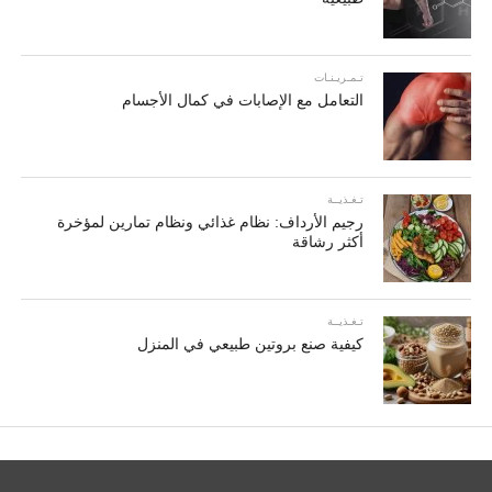
تـمـريـنـات
التعامل مع الإصابات في كمال الأجسام
تـغـذيــة
رجيم الأرداف: نظام غذائي ونظام تمارين لمؤخرة
أكثر رشاقة
تـغـذيــة
كيفية صنع بروتين طبيعي في المنزل