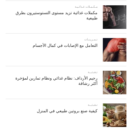
مـكـمـلات غـذائـيـة
مكملات غذائية تزيد مستوى التستوستيرون بطرق
طبيعية
تـمـريـنـات
التعامل مع الإصابات في كمال الأجسام
تـغـذيــة
رجيم الأرداف: نظام غذائي ونظام تمارين لمؤخرة
أكثر رشاقة
تـغـذيــة
كيفية صنع بروتين طبيعي في المنزل