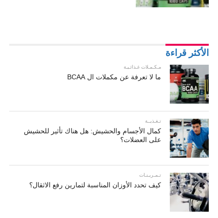
الأكثر قراءة
مـكـمـلات غـذائـيـة
ما لا تعرفة عن مكملات ال BCAA
تـغـذيــة
كمال الأجسام والحشيش: هل هناك تأثير للحشيش
على العضلات؟
تـمـريـنـات
كيف تحدد الأوزان المناسبة لتمارين رفع الاثقال؟