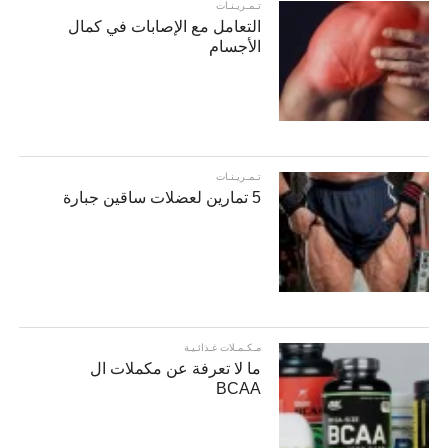
تـمـريـنـات
التعامل مع الإصابات في كمال
الأجسام
تـمـريـنـات
5 تمارين لعضلات ساقين جبارة
مـكـمـلات غـذائـيـة
ما لا تعرفة عن مكملات ال
BCAA