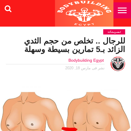
تـمـريـنـات
للرجال .. تخلص من حجم الثدي
الزائد بـ5 تمارين بسيطة وسهلة
Bodybuilding Egypt
نشر فى
مارس 18, 2020