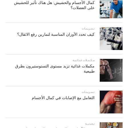
كمال الأجسام والحشيش: هل هناك تأثير للحشيش
على العضلات؟
تـمـريـنـات
كيف تحدد الأوزان المناسبة لتمارين رفع الاثقال؟
مـكـمـلات غـذائـيـة
مكملات غذائية تزيد مستوى التستوستيرون بطرق
طبيعية
تـمـريـنـات
التعامل مع الإصابات في كمال الأجسام
تـغـذيــة