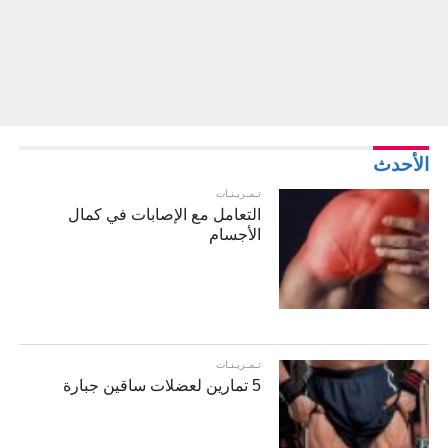
الأحدث
تـمـريـنـات
التعامل مع الإصابات في كمال
الأجسام
تـمـريـنـات
5 تمارين لعضلات ساقين جبارة