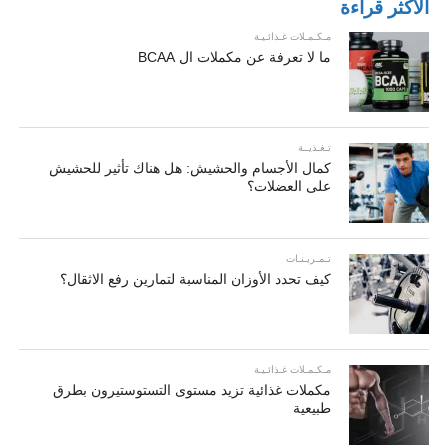
الأكثر قراءة
مـكـمـلات غـذائـيـة
ما لا تعرفة عن مكملات ال BCAA
تـغـذيــة
كمال الأجسام والحشيش: هل هناك تأثير للحشيش
على العضلات؟
تـمـريـنـات
كيف تحدد الأوزان المناسبة لتمارين رفع الاثقال؟
مـكـمـلات غـذائـيـة
مكملات غذائية تزيد مستوى التستوستيرون بطرق
طبيعية