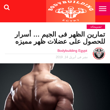
تـمـريـنـات
تمارين الظهر فى الجيم … أسرار
للحصول على عضلات ظهر مميزه
Bodybuilding Egypt
نشر فى
أبريل 14, 2019