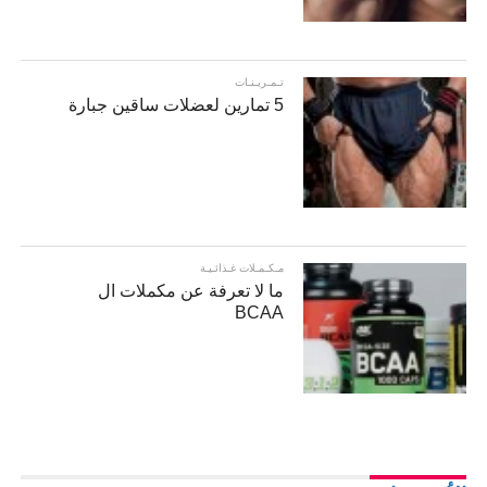
تـمـريـنـات
5 تمارين لعضلات ساقين جبارة
مـكـمـلات غـذائـيـة
ما لا تعرفة عن مكملات ال
BCAA