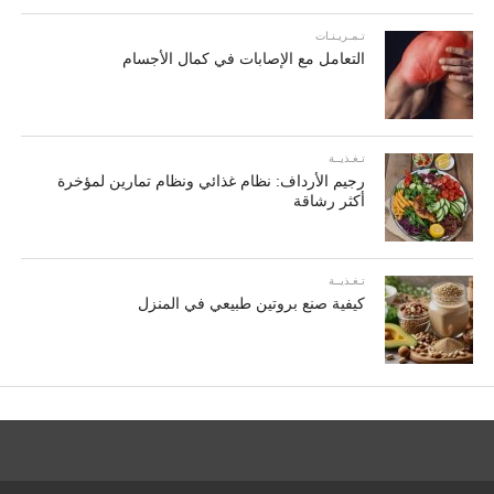
تـمـريـنـات
التعامل مع الإصابات في كمال الأجسام
تـغـذيــة
رجيم الأرداف: نظام غذائي ونظام تمارين لمؤخرة
أكثر رشاقة
تـغـذيــة
كيفية صنع بروتين طبيعي في المنزل